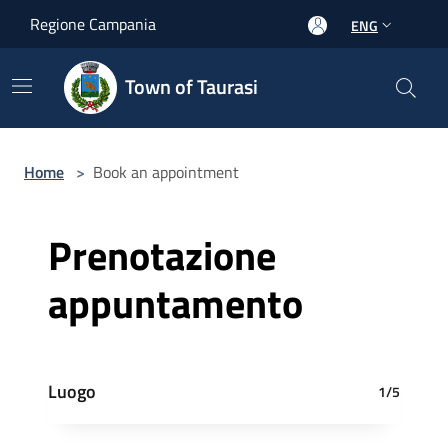
Salta al contenuto principale
Regione Campania
ENG
Town of Taurasi
Home
>
Book an appointment
Prenotazione
appuntamento
Luogo
1/5