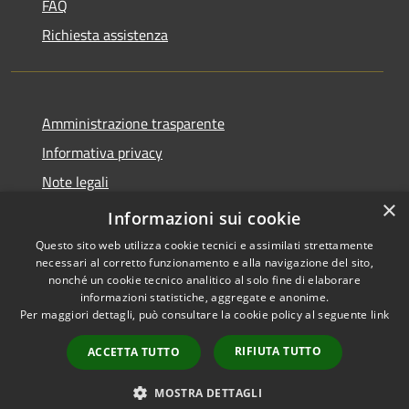
FAQ
Richiesta assistenza
Amministrazione trasparente
Informativa privacy
Note legali
×
Dichiarazione di accessibilità
Informazioni sui cookie
Questo sito web utilizza cookie tecnici e assimilati strettamente
necessari al corretto funzionamento e alla navigazione del sito,
nonché un cookie tecnico analitico al solo fine di elaborare
informazioni statistiche, aggregate e anonime.
RSS
Copyright © 2026 • Town of
Per maggiori dettagli, può consultare la cookie policy al seguente
link
Accessibility
Taurasi • Powered by
Privacy
Municipium
Admin
•
RIFIUTA TUTTO
ACCETTA TUTTO
Cookie
access
Sitemap
MOSTRA DETTAGLI