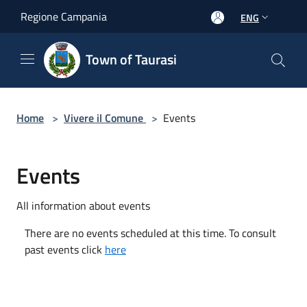
Salta al contenuto principale
Regione Campania
ENG
Town of Taurasi
Home
>
Vivere il Comune
>
Events
Events
All information about events
There are no events scheduled at this time. To consult
past events click
here