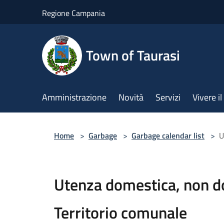
Salta al contenuto principale
Regione Campania
Town of Taurasi
Amministrazione
Novità
Servizi
Vivere 
Home
>
Garbage
>
Garbage calendar list
>
U
Utenza domestica, non d
Territorio comunale