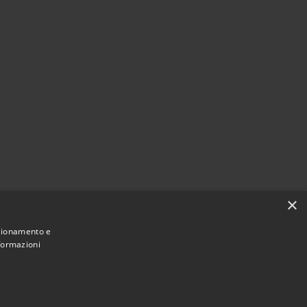
×
nzionamento e
nformazioni