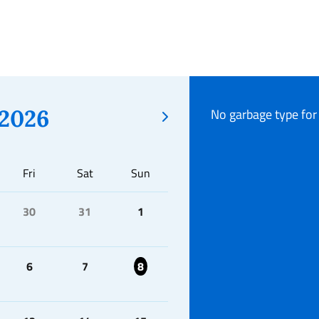
2026
No garbage type for
Fri
Sat
Sun
30
31
1
6
7
8