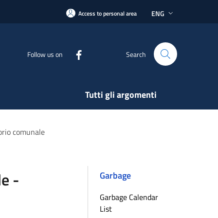
ENG
Access to personal area
Follow us on
Search
Tutti gli argomenti
torio comunale
e -
Garbage
Garbage Calendar
List