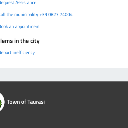
Request Assistance
Call the municipality +39 0827 74004
Book an appointment
lems in the city
Report inefficiency
Town of Taurasi