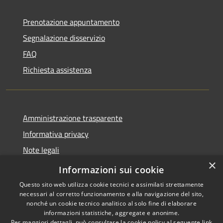
Prenotazione appuntamento
Segnalazione disservizio
FAQ
Richiesta assistenza
Amministrazione trasparente
Informativa privacy
Note legali
×
Dichiarazione di accessibilità
Informazioni sui cookie
Questo sito web utilizza cookie tecnici e assimilati strettamente
necessari al corretto funzionamento e alla navigazione del sito,
nonché un cookie tecnico analitico al solo fine di elaborare
informazioni statistiche, aggregate e anonime.
RSS
Copyright © 2026 • Town of
Per maggiori dettagli, può consultare la cookie policy al seguente
link