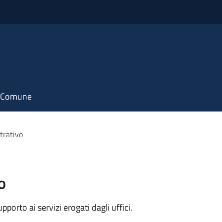
il Comune
trativo
o
orto ai servizi erogati dagli uffici.