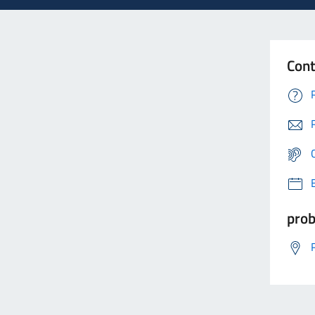
Cont
prob