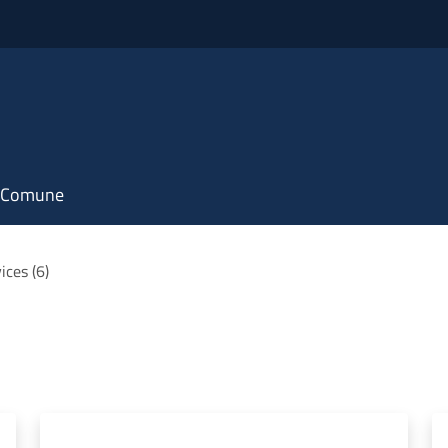
il Comune
ices (6)