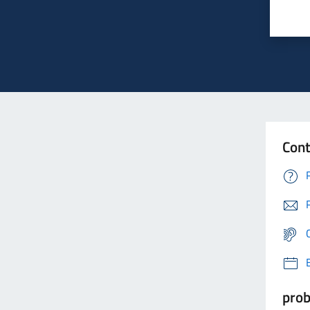
Cont
prob