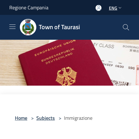
Salta al contenuto principale
Regione Campania
ENG
Town of Taurasi
Home
>
Subjects
>
Immigrazione