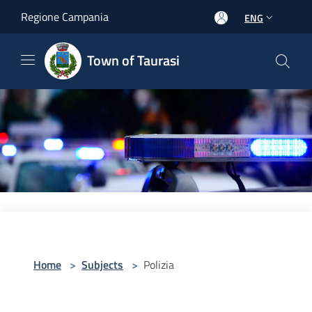
Salta al contenuto principale
Regione Campania
ENG
Town of Taurasi
Home
>
Subjects
>
Polizia