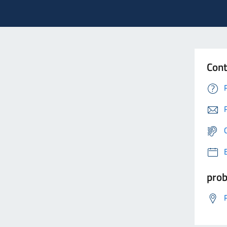
Cont
prob