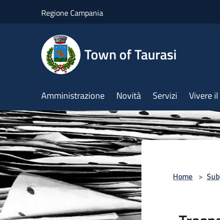
Salta al contenuto principale
Regione Campania
Town of Taurasi
Amministrazione
Novità
Servizi
Vivere 
Home
>
Sub