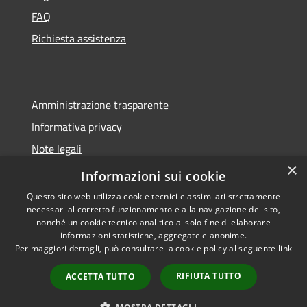
FAQ
Richiesta assistenza
Amministrazione trasparente
Informativa privacy
Note legali
×
Dichiarazione di accessibilità
Informazioni sui cookie
Questo sito web utilizza cookie tecnici e assimilati strettamente
necessari al corretto funzionamento e alla navigazione del sito,
nonché un cookie tecnico analitico al solo fine di elaborare
informazioni statistiche, aggregate e anonime.
RSS
Copyright © 2026 • Town of
Per maggiori dettagli, può consultare la cookie policy al seguente
link
Accessibility
Taurasi • Powered by
Privacy
Municipium
Admin
•
RIFIUTA TUTTO
ACCETTA TUTTO
Cookie
access
Sitemap