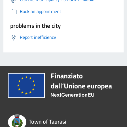
Book an appointment
problems in the city
Report inefficiency
Town of Taurasi