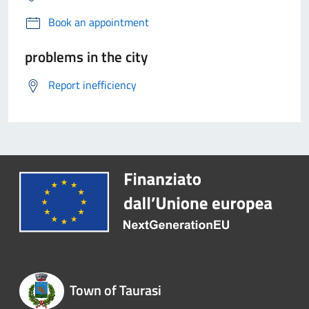
Book an appointment
problems in the city
Report inefficiency
Town of Taurasi