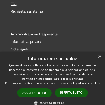
FAQ
Richiesta assistenza
Amministrazione trasparente
Informativa privacy
Note legali
×
Dichiarazione di accessibilità
Informazioni sui cookie
Questo sito web utilizza cookie tecnici e assimilati strettamente
necessari al corretto funzionamento e alla navigazione del sito,
nonché un cookie tecnico analitico al solo fine di elaborare
informazioni statistiche, aggregate e anonime.
RSS
Copyright © 2026 • Town of
Per maggiori dettagli, può consultare la cookie policy al seguente
link
Accessibility
Taurasi • Powered by
Privacy
Municipium
Admin
•
RIFIUTA TUTTO
ACCETTA TUTTO
Cookie
access
Sitemap
MOSTRA DETTAGLI