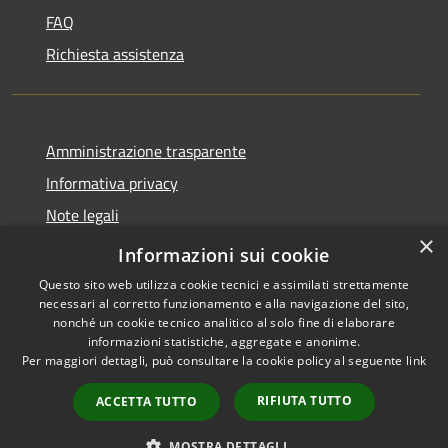
FAQ
Richiesta assistenza
Amministrazione trasparente
Informativa privacy
Note legali
×
Dichiarazione di accessibilità
Informazioni sui cookie
Questo sito web utilizza cookie tecnici e assimilati strettamente
necessari al corretto funzionamento e alla navigazione del sito,
nonché un cookie tecnico analitico al solo fine di elaborare
informazioni statistiche, aggregate e anonime.
RSS
Copyright © 2026 • Town of
Per maggiori dettagli, può consultare la cookie policy al seguente
link
Accessibility
Taurasi • Powered by
Privacy
Municipium
Admin
•
RIFIUTA TUTTO
ACCETTA TUTTO
Cookie
access
Sitemap
MOSTRA DETTAGLI