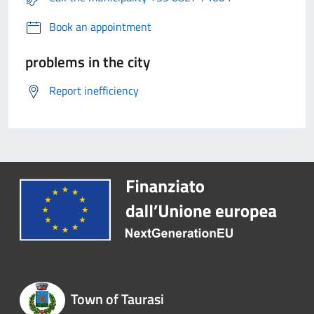
Book an appointment
problems in the city
Report inefficiency
Town of Taurasi