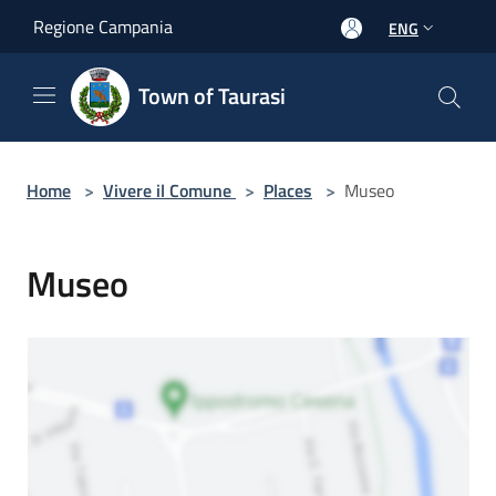
Salta al contenuto principale
Regione Campania
ENG
Town of Taurasi
Home
>
Vivere il Comune
>
Places
>
Museo
Museo