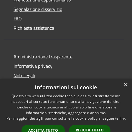
Segnalazione disservizio
FAQ
Richiesta assistenza
Amministrazione trasparente
Informativa privacy
Note legali
×
Dichiarazione di accessibilità
Informazioni sui cookie
Questo sito web utilizza cookie tecnici e assimilati strettamente
necessari al corretto funzionamento e alla navigazione del sito,
nonché un cookie tecnico analitico al solo fine di elaborare
informazioni statistiche, aggregate e anonime.
RSS
Copyright © 2026 • Town of
Per maggiori dettagli, può consultare la cookie policy al seguente
link
Accessibility
Taurasi • Powered by
Privacy
Municipium
Admin
•
RIFIUTA TUTTO
ACCETTA TUTTO